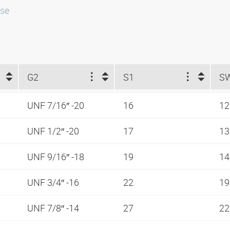
sse
G2
S1
S
UNF 7/16″ -20
16
1
UNF 1/2″ -20
17
1
UNF 9/16″ -18
19
1
UNF 3/4″ -16
22
1
UNF 7/8″ -14
27
2