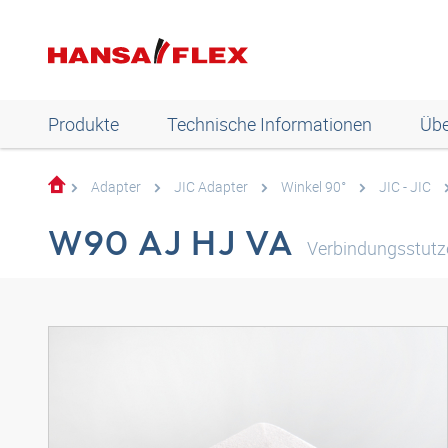
Produkte
Technische Informationen
Übe
Adapter
JIC Adapter
Winkel 90°
JIC - JIC
W90 AJ HJ VA
Verbindungsstutze