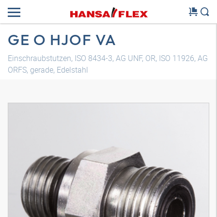
GE O HJOF VA
Einschraubstutzen, ISO 8434-3, AG UNF, OR, ISO 11926, AG
ORFS, gerade, Edelstahl