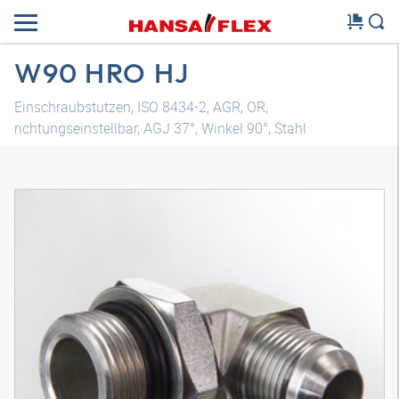
W90 HRO HJ
Einschraubstutzen, ISO 8434-2, AGR, OR,
richtungseinstellbar, AGJ 37°, Winkel 90°, Stahl
3D Modell