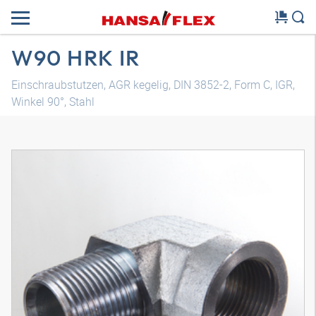
W90 HRK IR
Einschraubstutzen, AGR kegelig, DIN 3852-2, Form C, IGR,
Winkel 90°, Stahl
3D Modell