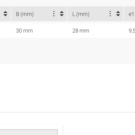
B (mm)
L (mm)
e1
30 mm
28 mm
9,