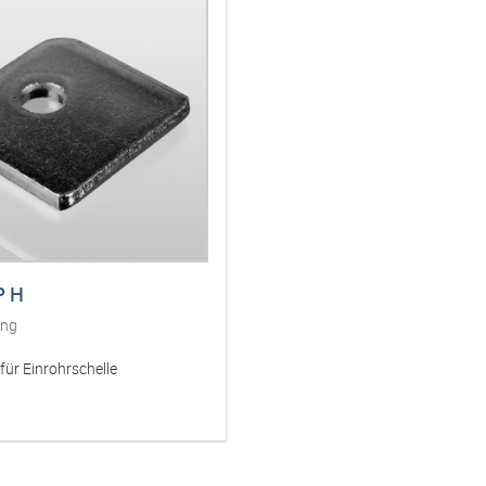
P H
ung
für Einrohrschelle