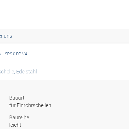
r uns
SRS 0 DP V4
chelle, Edelstahl
Bauart
für Einrohrschellen
Baureihe
leicht