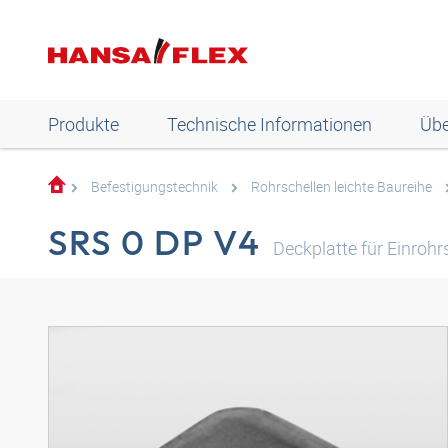
Produkte
Technische Informationen
Übe
Befestigungstechnik
Rohrschellen leichte Baureihe
SRS 0 DP V4
Deckplatte für Einrohrs