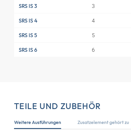
3
SRS IS 3
4
SRS IS 4
5
SRS IS 5
6
SRS IS 6
TEILE UND ZUBEHÖR
Weitere Ausführungen
Zusatzelement gehört zu