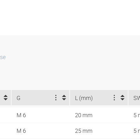
sse
G
L (mm)
S
M 6
20 mm
5
M 6
25 mm
5