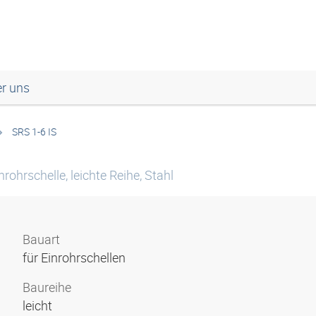
r uns
SRS 1-6 IS
ohrschelle, leichte Reihe, Stahl
Bauart
für Einrohrschellen
Baureihe
leicht