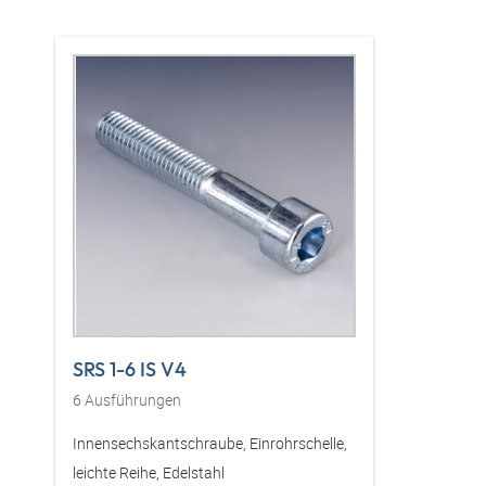
SRS 1-6 IS V4
6
Ausführungen
Innensechskantschraube, Einrohrschelle,
leichte Reihe, Edelstahl