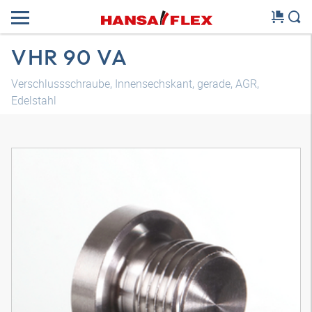
VHR 90 VA
Verschlussschraube, Innensechskant, gerade, AGR,
Edelstahl
3D Modell