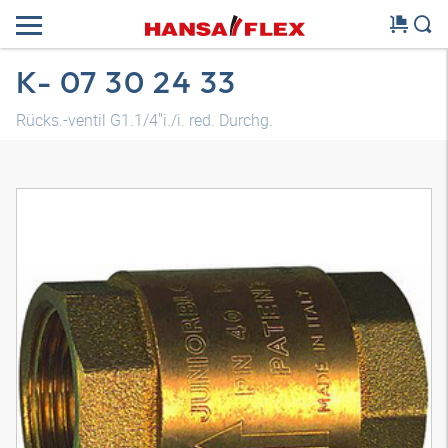
K- 07 30 24 33
Rücks.-ventil G1.1/4"i./i. red. Durchg.
3D Modell