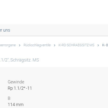
r uns
perrorgane
Rückschlagventile
K-RD SCHRAEGSITZ MS
K- 
.1/2", Schrägsitz. MS
Gewinde
Rp 1.1/2″ -11
B
114 mm