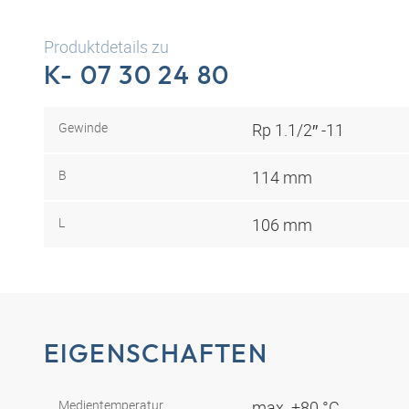
Produktdetails zu
K- 07 30 24 80
Gewinde
Rp 1.1/2″ -11
B
114 mm
L
106 mm
EIGENSCHAFTEN
Medientemperatur
max. +80 °C