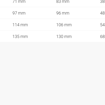
71 mm
83 mm
3
97 mm
96 mm
4
114 mm
106 mm
5
135 mm
130 mm
6