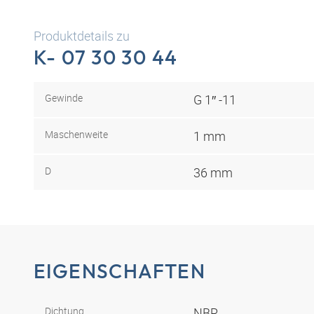
Produktdetails zu
K- 07 30 30 44
Gewinde
G 1″ -11
Maschenweite
1 mm
D
36 mm
EIGENSCHAFTEN
Dichtung
NBR