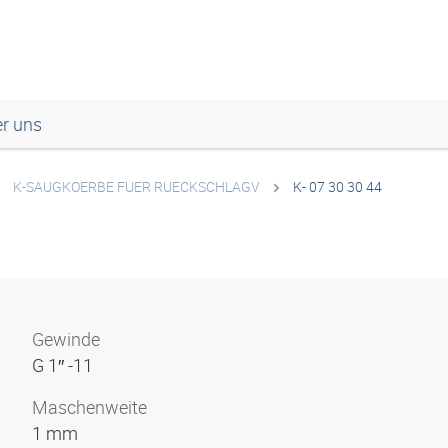
r uns
K-SAUGKOERBE FUER RUECKSCHLAGV
K- 07 30 30 44
Gewinde
G 1″ -11
Maschenweite
1 mm