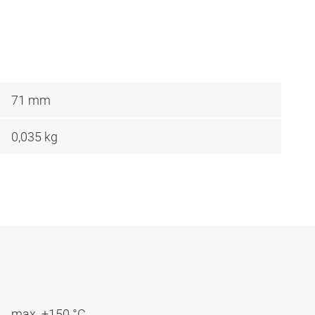
71 mm
0,035 kg
max. +150 °C