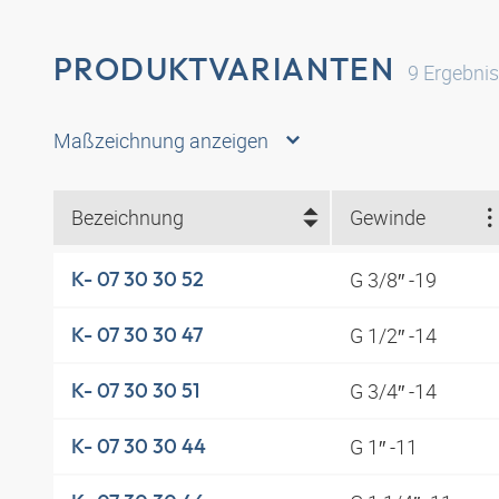
PRODUKTVARIANTEN
9
Ergebni
Maßzeichnung anzeigen
Bezeichnung
Gewinde
G 3/8″ -19
K- 07 30 30 52
G 1/2″ -14
K- 07 30 30 47
G 3/4″ -14
K- 07 30 30 51
G 1″ -11
K- 07 30 30 44