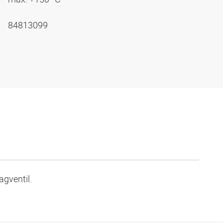
84813099
gventil.