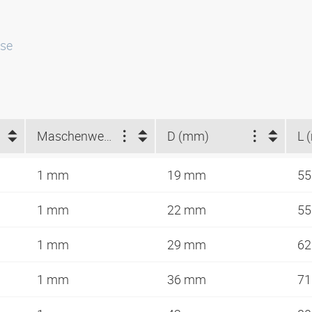
sse
Maschenweite (mm)
D (mm)
L 
1 mm
19 mm
5
1 mm
22 mm
5
1 mm
29 mm
6
1 mm
36 mm
7