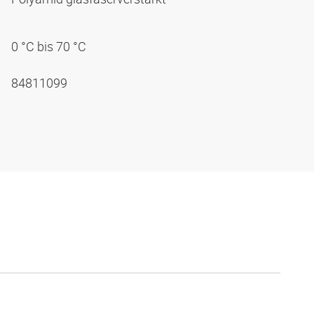
0 °C bis 70 °C
84811099