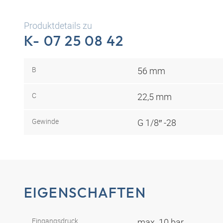
Produktdetails zu
K- 07 25 08 42
B
56 mm
C
22,5 mm
Gewinde
G 1/8″ -28
EIGENSCHAFTEN
Eingangsdruck
max. 10 bar