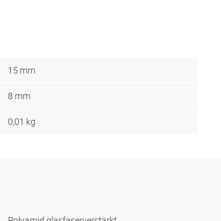
15 mm
8 mm
0,01 kg
Polyamid glasfaserverstärkt