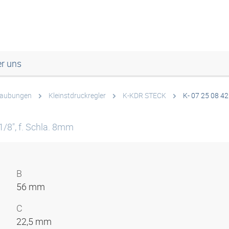
r uns
raubungen
Kleinstdruckregler
K-KDR STECK
K- 07 25 08 42
1/8", f. Schla. 8mm
B
56 mm
C
22,5 mm