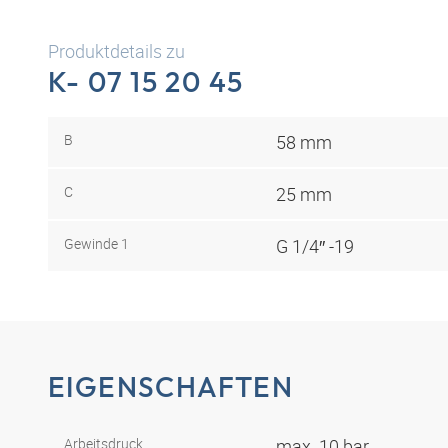
Produktdetails zu
K- 07 15 20 45
B
58 mm
C
25 mm
Gewinde 1
G 1/4″ -19
EIGENSCHAFTEN
Arbeitsdruck
max. 10 bar