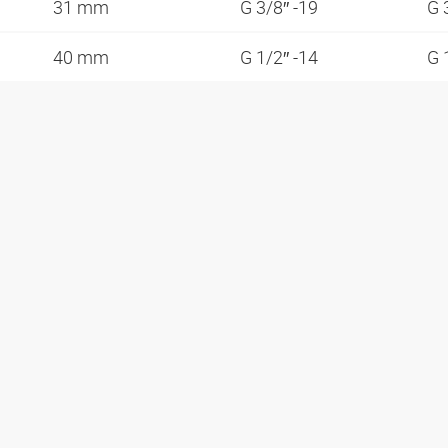
31 mm
G 3/8″ -19
G 
40 mm
G 1/2″ -14
G 