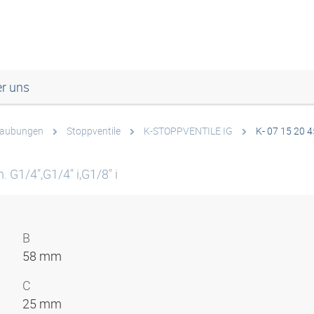
r uns
raubungen
Stoppventile
K-STOPPVENTILE IG
K- 07 15 20 4
 G1/4",G1/4" i,G1/8" i
B
58 mm
C
25 mm