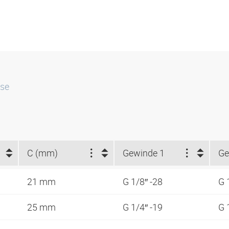
sse
C (mm)
Gewinde 1
Ge
21 mm
G 1/8″ -28
G 
25 mm
G 1/4″ -19
G 