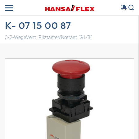
K- 07 15 00 87
3/2-WegeVent. Pilztaster/Notrast. G1/8"
3D Modell