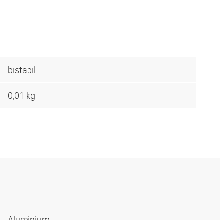
bistabil
0,01 kg
Aluminium