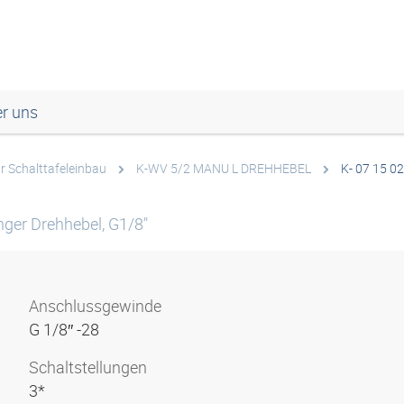
r uns
r Schalttafeleinbau
K-WV 5/2 MANU L DREHHEBEL
K- 07 15 02
nger Drehhebel, G1/8"
Anschlussgewinde
G 1/8″ -28
Schaltstellungen
3*