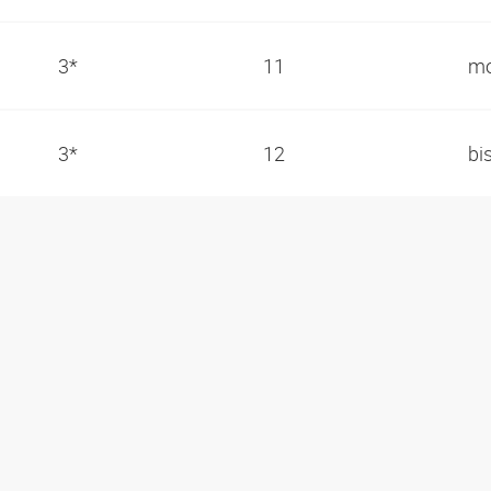
3*
11
mo
3*
12
bi