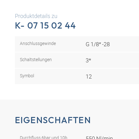
Produktdetails zu
K- 07 15 02 44
Anschlussgewinde
G 1/8″ -28
Schaltstellungen
3*
Symbol
12
EIGENSCHAFTEN
Durchfluss 6bar und 10b
550 Nl/min