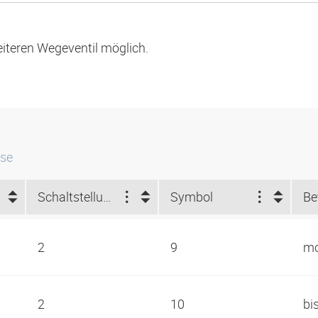
eiteren Wegeventil möglich.
sse
Schaltstellungen
Symbol
Be
2
9
mo
2
10
bi