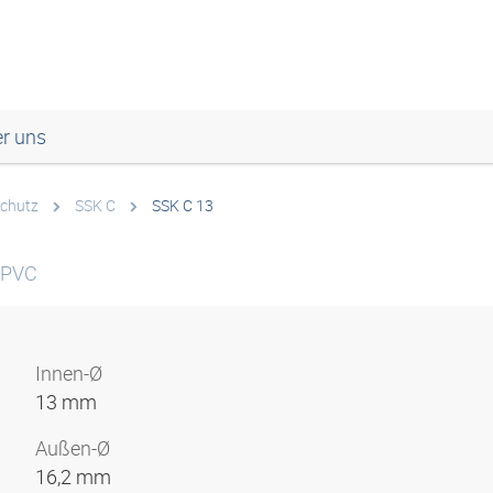
r uns
chutz
SSK C
SSK C 13
t-PVC
Innen-Ø
13 mm
Außen-Ø
16,2 mm