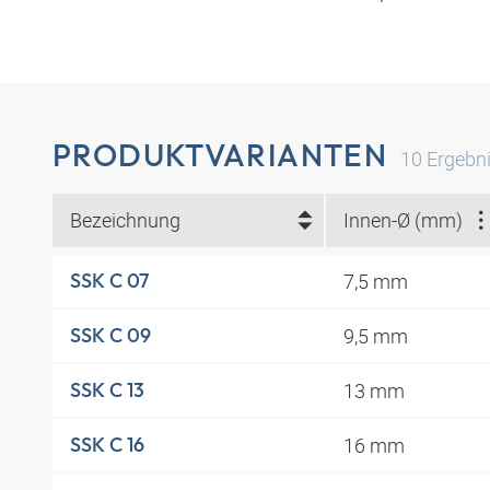
PRODUKTVARIANTEN
10
Ergebn
Bezeichnung
Innen-Ø (mm)
7,5 mm
SSK C 07
9,5 mm
SSK C 09
13 mm
SSK C 13
16 mm
SSK C 16