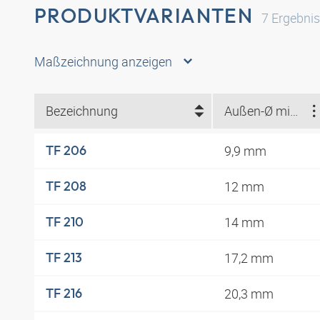
PRODUKTVARIANTEN
7
Ergebni
Maßzeichnung anzeigen
Bezeichnung
Außen-Ø min. (mm)
9,9 mm
TF 206
12 mm
TF 208
14 mm
TF 210
17,2 mm
TF 213
20,3 mm
TF 216