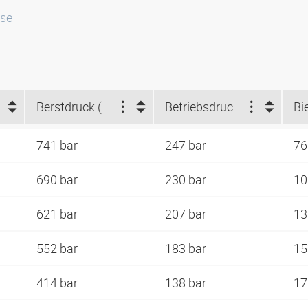
sse
Berstdruck (bar)
Betriebsdruck (bar)
741 bar
247 bar
7
690 bar
230 bar
1
621 bar
207 bar
1
552 bar
183 bar
1
414 bar
138 bar
1