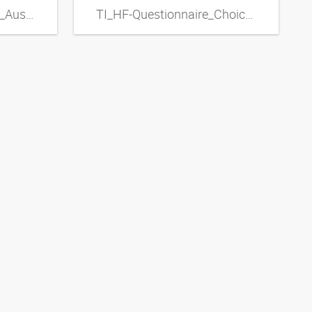
TI_HF-Fragebogen_zur_Auswahl_von_Metall-Schlauchleitungen_DExpdf
TI_HF-Questionnaire_Choice_of_Metal_Hose_Lines_ENxpdf