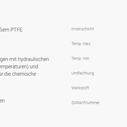
weißem PTFE
Innenschicht
Temp. max.
gen mit hydraulischen
Temp. min.
Temperaturen) und
ür die chemische
Umflechtung
Werkstoff
gen
Zolltarifnummer