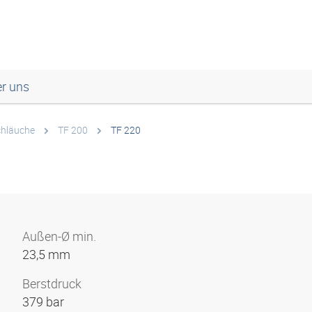
r uns
hläuche
TF 200
TF 220
Außen-Ø min.
23,5 mm
Berstdruck
379 bar