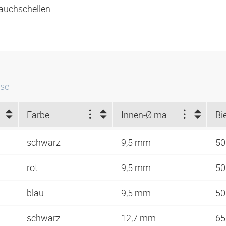
auchschellen.
sse
Farbe
Innen-Ø max. (mm)
schwarz
9,5 mm
5
rot
9,5 mm
5
blau
9,5 mm
5
schwarz
12,7 mm
6