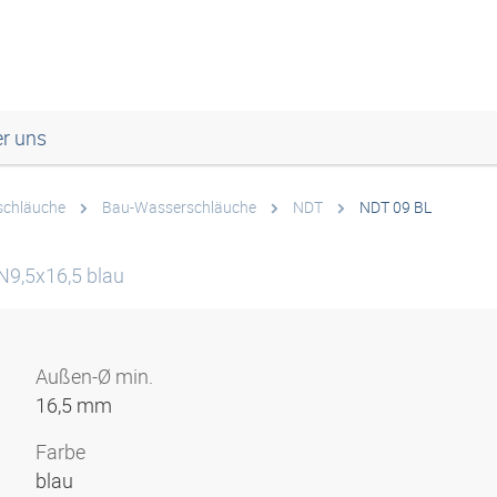
r uns
schläuche
Bau-Wasserschläuche
NDT
NDT 09 BL
N9,5x16,5 blau
Außen-Ø min.
16,5 mm
Farbe
blau