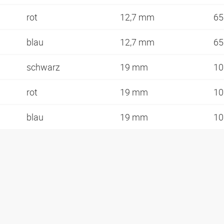
rot
12,7 mm
6
blau
12,7 mm
6
schwarz
19 mm
1
rot
19 mm
1
blau
19 mm
1