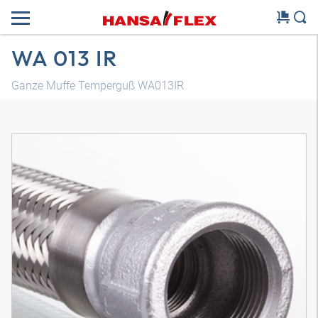
WA 013 IR
Ganze Muffe Temperguß WA013IR