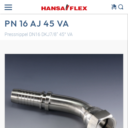
PN 16 AJ 45 VA
Pressnippel DN16 DKJ7/8" 45° VA