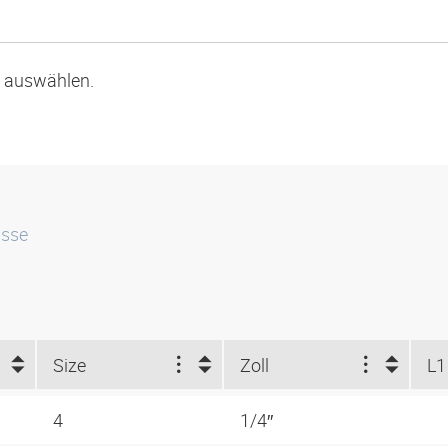
p auswählen.
isse
Size
Zoll
L1
4
1/4″