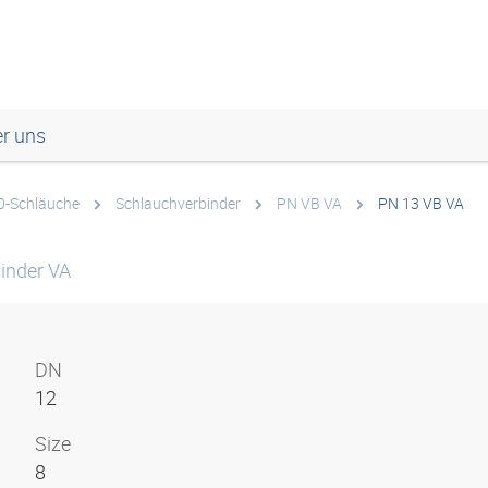
r uns
00-Schläuche
Schlauchverbinder
PN VB VA
PN 13 VB VA
inder VA
DN
12
Size
8