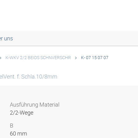
r uns
K-WKV 2/2 BEIDS SCHNVERSCHR
K- 07 15 07 07
lVent. f. Schla.10/8mm
Ausführung Material
2/2-Wege
B
60 mm