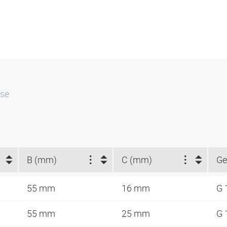
sse
B (mm)
C (mm)
Ge
55 mm
16 mm
G 
55 mm
25 mm
G 