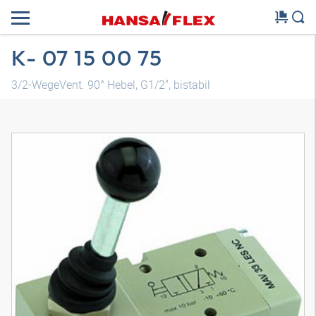
K- 07 15 00 75
3/2-WegeVent. 90° Hebel, G1/2", bistabil
3D Modell