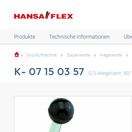
Produkte
Technische Informationen
Übe
Drucklufttechnik
Steuerventile
Wegeventile
K- 07 15 03 57
5/3-WegeVent. 90°