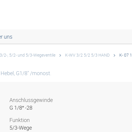
r uns
3/2-, 5/2- und 5/3-Wegeventile
K-WV 3/2 5/2 5/3 HAND
K- 07 
 Hebel, G1/8" /monost.
Anschlussgewinde
G 1/8″ -28
Funktion
5/3-Wege