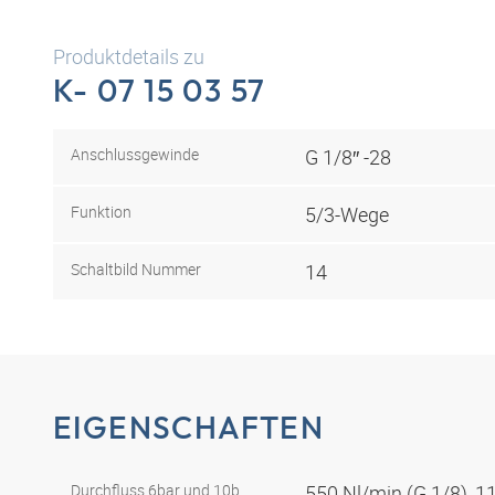
Produktdetails zu
K- 07 15 03 57
Anschlussgewinde
G 1/8″ -28
Funktion
5/3-Wege
Schaltbild Nummer
14
EIGENSCHAFTEN
Durchfluss 6bar und 10b
550 Nl/min (G 1/8), 1