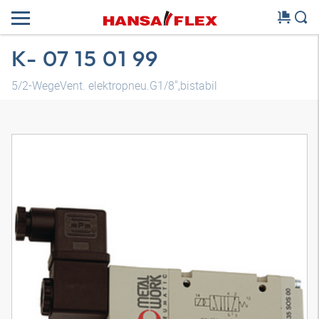
K- 07 15 01 99
5/2-WegeVent. elektropneu.G1/8",bistabil
3D Modell