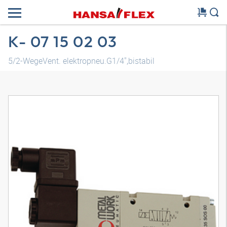
K- 07 15 02 03
5/2-WegeVent. elektropneu.G1/4",bistabil
3D Modell