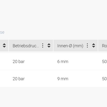
sse
Betriebsdruck (bar)
Innen-Ø (mm)
20 bar
6 mm
50
20 bar
9 mm
50