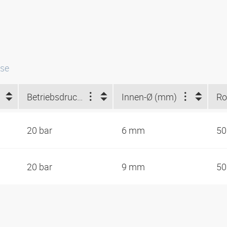
sse
Betriebsdruck (bar)
Innen-Ø (mm)
20 bar
6 mm
50
20 bar
9 mm
50