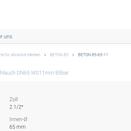
r uns
he für abrasive Medien
BETON 85
BETON 85-65-11
schlauch DN65 WS11mm 85bar
Zoll
2.1/2″
Innen-Ø
65 mm