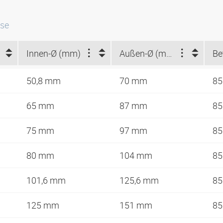
sse
Innen-Ø (mm)
Außen-Ø (mm)
50,8 mm
70 mm
85
65 mm
87 mm
85
75 mm
97 mm
85
80 mm
104 mm
85
101,6 mm
125,6 mm
85
125 mm
151 mm
85