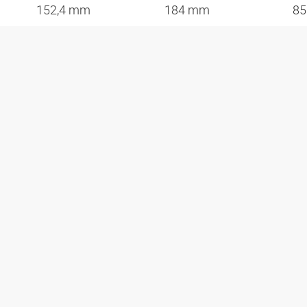
152,4 mm
184 mm
85