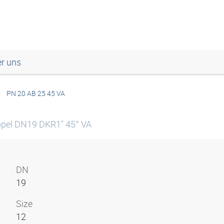
r uns
PN 20 AB 25 45 VA
ppel DN19 DKR1" 45° VA
DN
19
Size
12