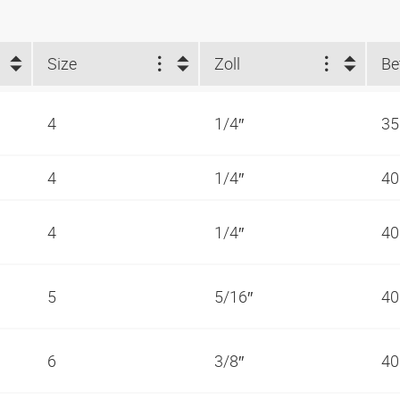
Size
Zoll
4
1/4″
35
4
1/4″
40
4
1/4″
40
5
5/16″
40
6
3/8″
40