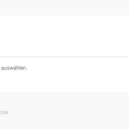
p auswählen.
isse