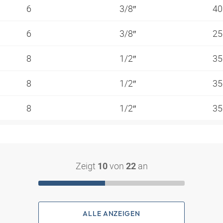
6
3/8″
40
6
3/8″
25
8
1/2″
35
8
1/2″
35
8
1/2″
35
Zeigt
von
an
10
22
ALLE ANZEIGEN