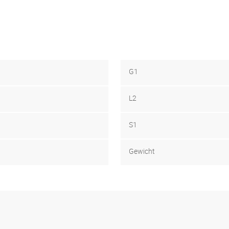
G1
L2
S1
Gewicht