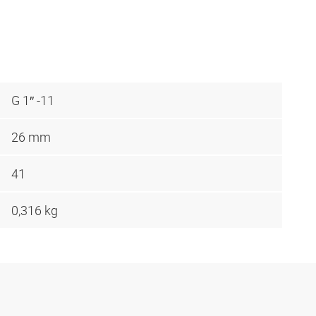
G 1″ -11
26 mm
41
0,316 kg