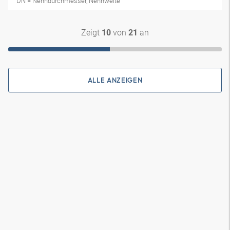
DN = Nenndurchmesser, Nennweite
Zeigt
von
an
10
21
ALLE ANZEIGEN