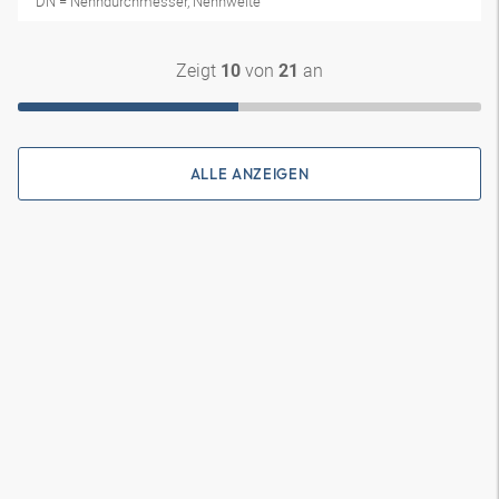
DN = Nenndurchmesser, Nennweite
Zeigt
von
an
10
21
ALLE ANZEIGEN