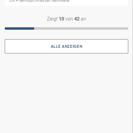
DN = Nenndurchmesser, Nennweite
Zeigt
von
an
10
42
ALLE ANZEIGEN