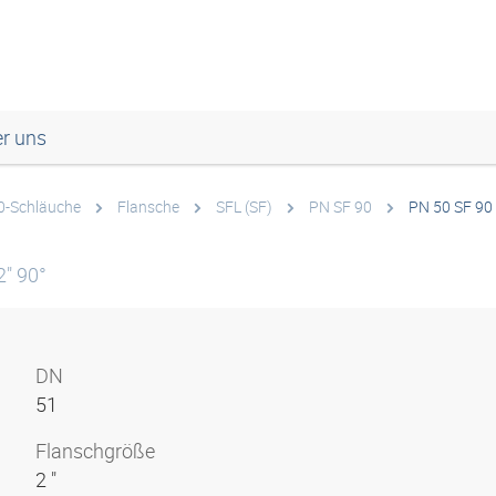
r uns
00-Schläuche
Flansche
SFL (SF)
PN SF 90
PN 50 SF 90
" 90°
DN
51
Flanschgröße
2 "