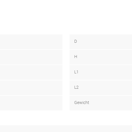
D
H
L1
L2
Gewicht