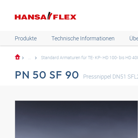
Produkte
Technische Informationen
Übe
...
Standard Armaturen für TE- KP- HD 100- bis HD 4
PN 50 SF 90
Pressnippel DN51 SFL2