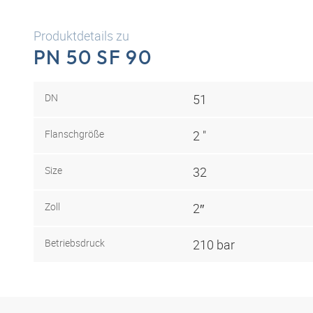
Produktdetails zu
PN 50 SF 90
DN
51
Flanschgröße
2 "
Size
32
Zoll
2″
Betriebsdruck
210 bar