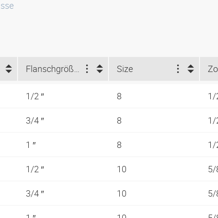
isse
Flanschgröße (")
Size
Zo
1/2 ″
8
1/
3/4 ″
8
1/
1 ″
8
1/
1/2 ″
10
5/
3/4 ″
10
5/
1 ″
10
5/