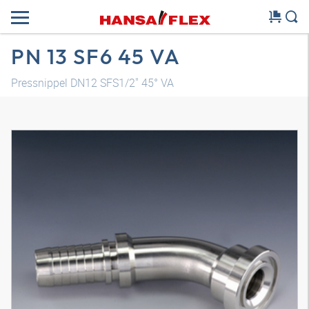
PN 13 SF6 45 VA
Pressnippel DN12 SFS1/2" 45° VA