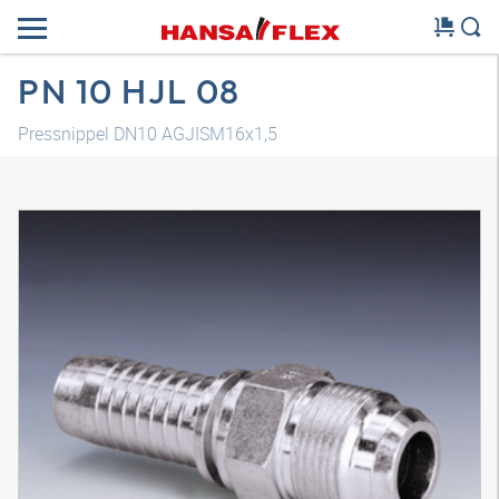
PN 10 HJL 08
Pressnippel DN10 AGJISM16x1,5
3D Modell