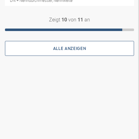
DN = Nenndurchmesser, Nennweite
Zeigt
von
an
10
11
ALLE ANZEIGEN