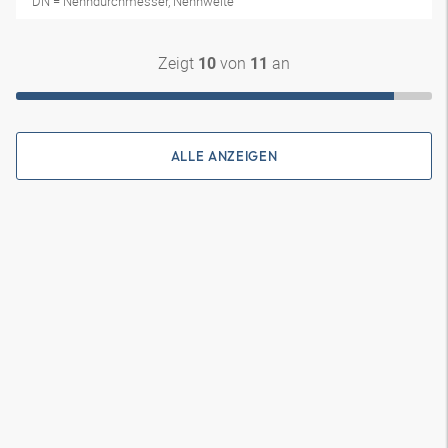
DN = Nenndurchmesser, Nennweite
Zeigt
von
an
10
11
ALLE ANZEIGEN