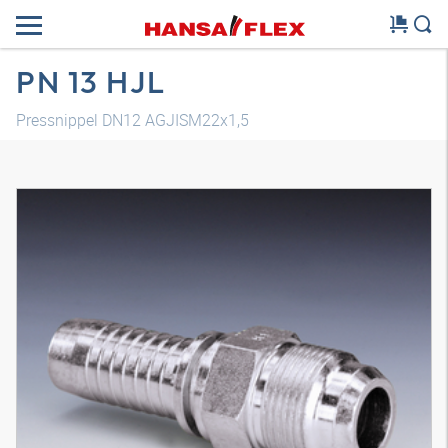
PN 13 HJL
Pressnippel DN12 AGJISM22x1,5
3D Modell