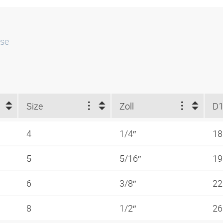
sse
Size
Zoll
D1
4
1/4″
1
5
5/16″
1
6
3/8″
2
8
1/2″
2