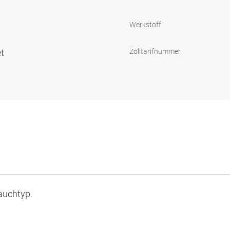
Werkstoff
et
Zolltarifnummer
auchtyp.