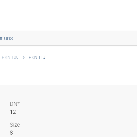
r uns
PKN 100
PKN 113
DN*
12
Size
8