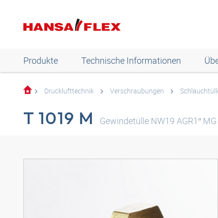
Produkte
Technische Informationen
Übe
Drucklufttechnik
Verschraubungen
Schlauchtüll
T 1019 M
Gewindetülle NW19 AGR1″ MG