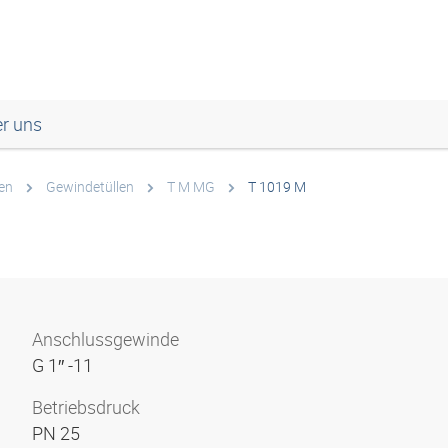
r uns
en
Gewindetüllen
T M MG
T 1019 M
Anschlussgewinde
G 1″ -11
Betriebsdruck
PN 25