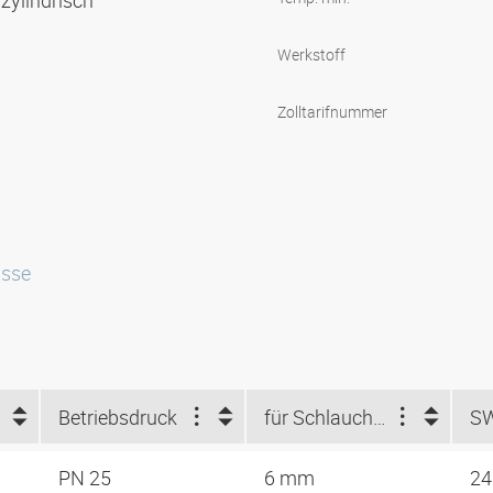
zylindrisch
Werkstoff
Zolltarifnummer
isse
Betriebsdruck
für Schlauch-ID (mm)
S
PN 25
6 mm
2