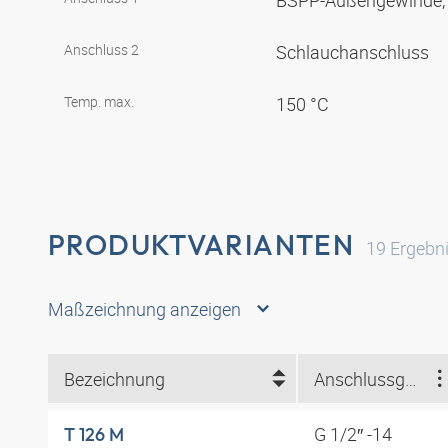
BSPP-Außengewinde, 
Anschluss 2
Schlauchanschluss
Temp. max.
150 °C
PRODUKTVARIANTEN
19
Ergebn
Maßzeichnung anzeigen
Bezeichnung
Anschlussgewinde
G 1/2″ -14
T 126 M