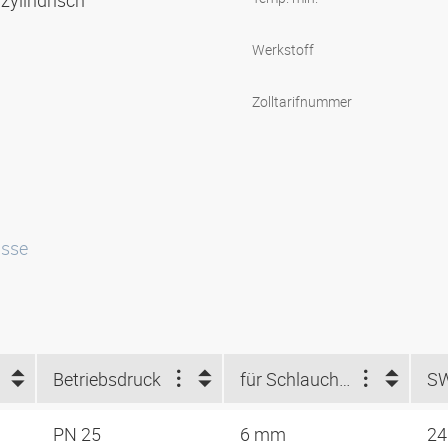
zylindrisch
Werkstoff
Zolltarifnummer
isse
Betriebsdruck
für Schlauch-ID (mm)
S
PN 25
6 mm
2