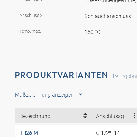
BSPP-Außengewinde, 
Anschluss 2
Schlauchanschluss
Temp. max.
150 °C
PRODUKTVARIANTEN
19
Ergebn
Maßzeichnung anzeigen
Bezeichnung
Anschlussgewinde
G 1/2″ -14
T 126 M