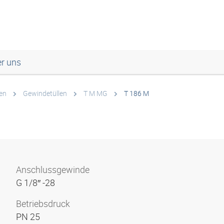
r uns
en
Gewindetüllen
T M MG
T 186 M
Anschlussgewinde
G 1/8″ -28
Betriebsdruck
PN 25