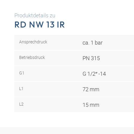
Produktdetails zu
RD NW 13 IR
Ansprechdruck
ca. 1 bar
Betriebsdruck
PN 315
G1
G 1/2″ -14
L1
72 mm
L2
15 mm