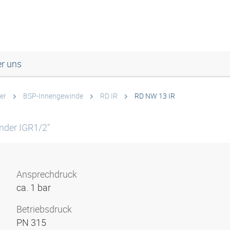
r uns
er
BSP-Innengewinde
RD IR
RD NW 13 IR
nder IGR1/2"
Ansprechdruck
ca. 1 bar
Betriebsdruck
PN 315