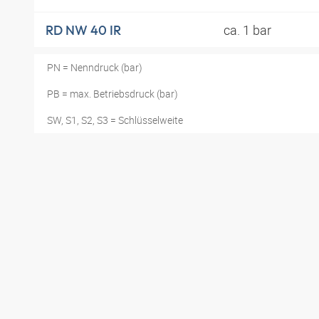
ca. 1 bar
RD NW 40 IR
PN = Nenndruck (bar)
PB = max. Betriebsdruck (bar)
SW, S1, S2, S3 = Schlüsselweite