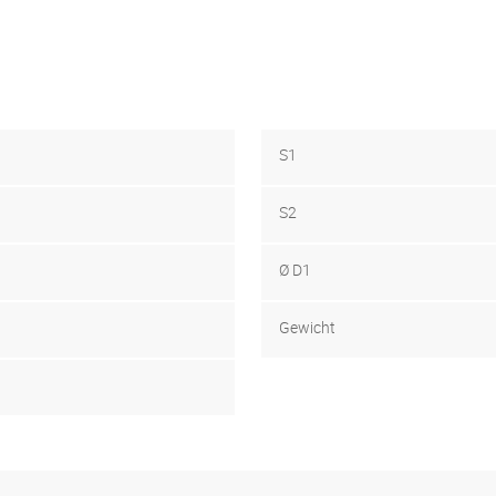
S1
S2
Ø D1
Gewicht