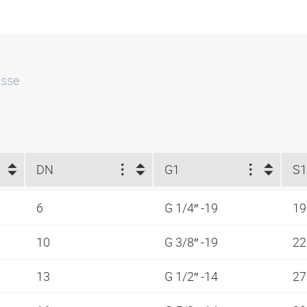
isse
DN
G1
S1
6
G 1/4″ -19
1
10
G 3/8″ -19
2
13
G 1/2″ -14
2