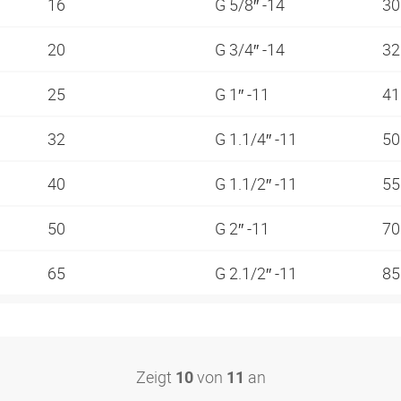
16
G 5/8″ -14
3
20
G 3/4″ -14
3
25
G 1″ -11
4
32
G 1.1/4″ -11
5
40
G 1.1/2″ -11
5
50
G 2″ -11
7
65
G 2.1/2″ -11
8
Zeigt
von
an
10
11