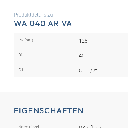
Produktdetails zu
WA 040 AR VA
PN (bar)
125
DN
40
G1
G 1.1/2″ -11
EIGENSCHAFTEN
Normkürzel
DKR-flach