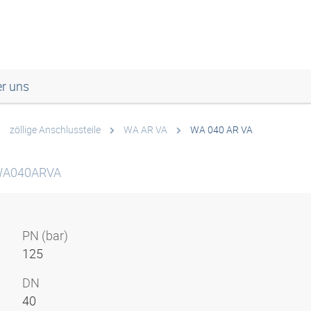
r uns
zöllige Anschlussteile
WA AR VA
WA 040 AR VA
 WA040ARVA
PN (bar)
125
DN
40