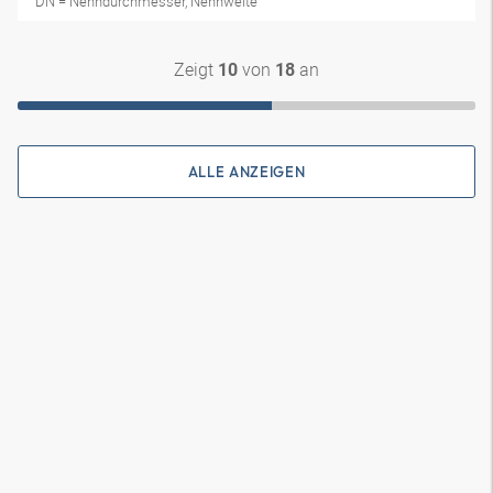
DN = Nenndurchmesser, Nennweite
Zeigt
von
an
10
18
ALLE ANZEIGEN