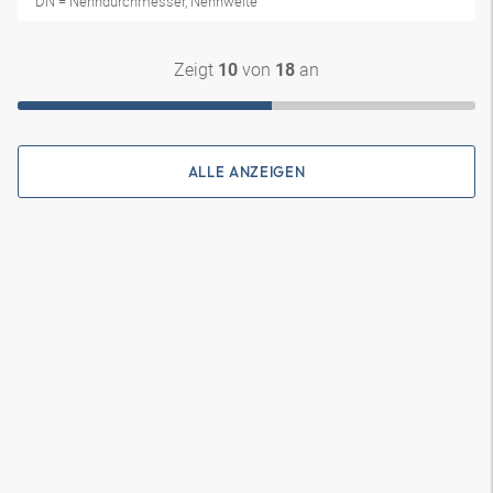
DN = Nenndurchmesser, Nennweite
Zeigt
von
an
10
18
ALLE ANZEIGEN