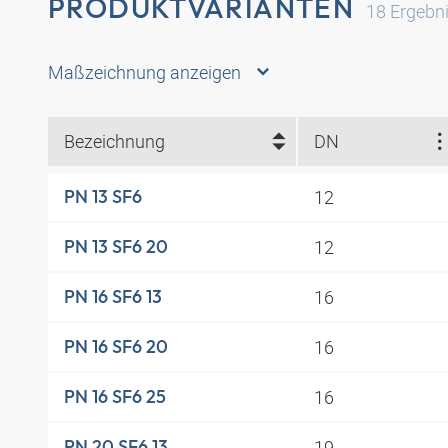
PRODUKTVARIANTEN
18
Ergebn
Maßzeichnung anzeigen
Bezeichnung
DN
12
PN 13 SF6
12
PN 13 SF6 20
16
PN 16 SF6 13
16
PN 16 SF6 20
16
PN 16 SF6 25
19
PN 20 SF6 13