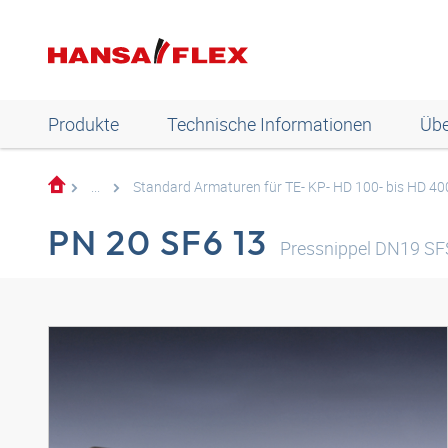
Produkte
Technische Informationen
Übe
...
Standard Armaturen für TE- KP- HD 100- bis HD 4
PN 20 SF6 13
Pressnippel DN19 SF