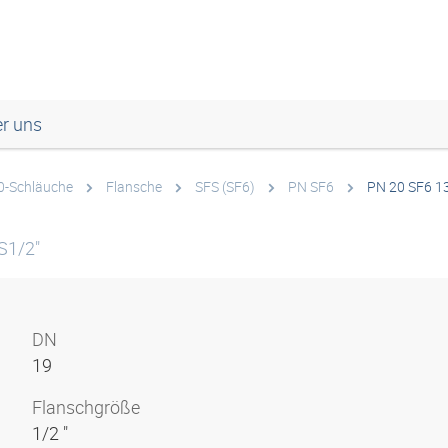
r uns
00-Schläuche
Flansche
SFS (SF6)
PN SF6
PN 20 SF6 1
S1/2"
DN
19
Flanschgröße
1/2 "