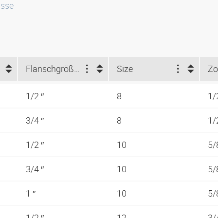
isse
Flanschgröße (")
Size
Zo
1/2 ″
8
1/
3/4 ″
8
1/
1/2 ″
10
5/
3/4 ″
10
5/
1 ″
10
5/
1/2 ″
12
3/