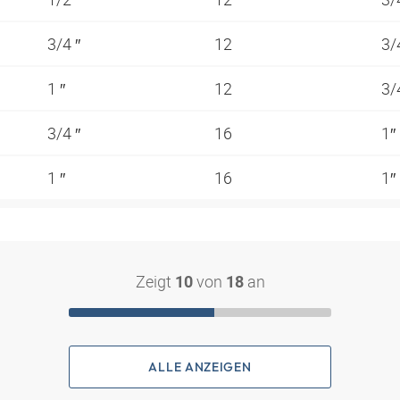
3/4 ″
12
3/
1 ″
12
3/
3/4 ″
16
1″
1 ″
16
1″
Zeigt
von
an
10
18
ALLE ANZEIGEN