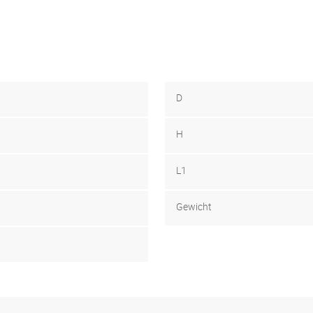
D
H
L1
Gewicht